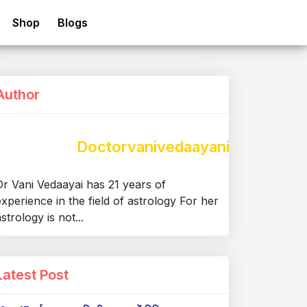
Shop
Blogs
Author
Doctorvanivedaayani
Dr Vani Vedaayai has 21 years of
experience in the field of astrology For her
strology is not...
Latest Post